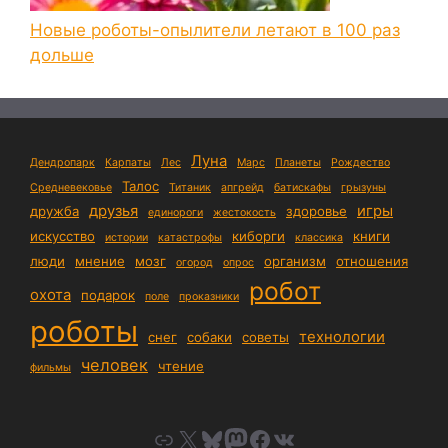
Новые роботы-опылители летают в 100 раз
дольше
Луна
Дендропарк
Карпаты
Лес
Марс
Планеты
Рождество
Талос
Средневековье
Титаник
апгрейд
батискафы
грызуны
друзья
игры
дружба
здоровье
единороги
жестокость
искусство
киборги
книги
истории
катастрофы
классика
люди
мнение
мозг
организм
отношения
огород
опрос
робот
охота
подарок
поле
проказники
роботы
технологии
снег
собаки
советы
человек
чтение
фильмы
Link
X
Bluesky
Mastodon
Facebook
VK