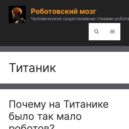
Перейти
Роботовский мозг
к
содержимому
Человеческое существование глазами робота
Меню
Титаник
Почему на Титанике
было так мало
роботов?