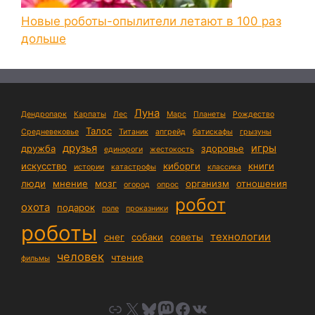
Новые роботы-опылители летают в 100 раз
дольше
Луна
Дендропарк
Карпаты
Лес
Марс
Планеты
Рождество
Талос
Средневековье
Титаник
апгрейд
батискафы
грызуны
друзья
игры
дружба
здоровье
единороги
жестокость
искусство
киборги
книги
истории
катастрофы
классика
люди
мнение
мозг
организм
отношения
огород
опрос
робот
охота
подарок
поле
проказники
роботы
технологии
снег
собаки
советы
человек
чтение
фильмы
Link
X
Bluesky
Mastodon
Facebook
VK