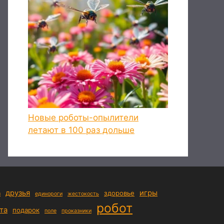
Новые роботы-опылители
летают в 100 раз дольше
друзья
игры
а
здоровье
единороги
жестокость
робот
та
подарок
поле
проказники