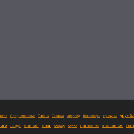
Талос
дружб
ство
Средневековье
Титаник
апгрейд
батискафы
грызуны
охо
ниги
люди
мнение
мозг
организм
отношения
огород
опрос