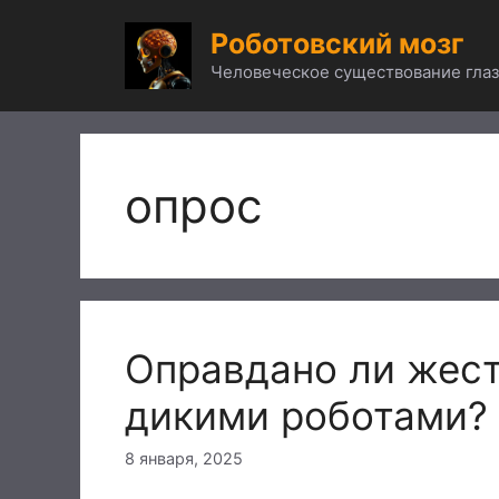
Перейти
Роботовский мозг
к
содержимому
Человеческое существование глаз
опрос
Оправдано ли жест
дикими роботами?
8 января, 2025