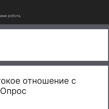
ами робота.
окое отношение с
 Опрос