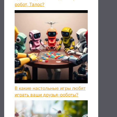
робот, Талос?
В какие настольные игры любят
играть ваши друзья-роботы?