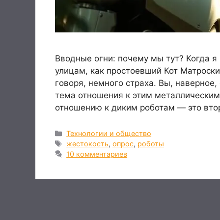
Вводные огни: почему мы тут? Когда я
улицам, как простоевший Кот Матроски
говоря, немного страха. Вы, наверное, 
тема отношения к этим металлическим
отношению к диким роботам — это вт
Рубрики
Технологии и общество
Метки
жестокость
,
опрос
,
роботы
10 комментариев