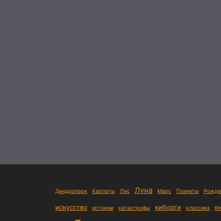
Луна
Дендропарк
Карпаты
Лес
Марс
Планеты
Рожде
искусство
киборги
к
истории
катастрофы
классика