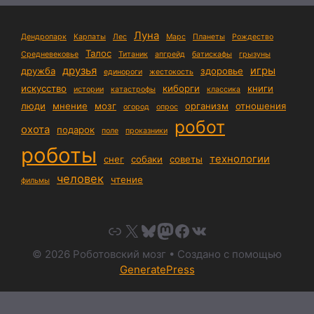
Луна
Дендропарк
Карпаты
Лес
Марс
Планеты
Рождество
Талос
Средневековье
Титаник
апгрейд
батискафы
грызуны
друзья
игры
дружба
здоровье
единороги
жестокость
искусство
киборги
книги
истории
катастрофы
классика
люди
мнение
мозг
организм
отношения
огород
опрос
робот
охота
подарок
поле
проказники
роботы
технологии
снег
собаки
советы
человек
чтение
фильмы
Link
X
Bluesky
Mastodon
Facebook
VK
© 2026 Роботовский мозг
• Создано с помощью
GeneratePress