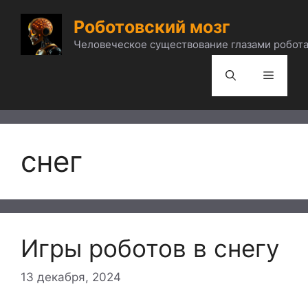
Перейти
Роботовский мозг
к
содержимому
Человеческое существование глазами робота
Меню
снег
Игры роботов в снегу
13 декабря, 2024