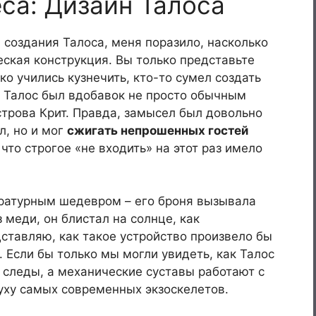
са: Дизайн Талоса
 создания Талоса, меня поразило, насколько
ская конструкция. Вы только представьте
ко учились кузнечить, кто-то сумел создать
. Талос был вдобавок не просто обычным
строва Крит. Правда, замысел был довольно
л, но и мог
сжигать непрошенных гостей
то строгое «не входить» на этот раз имело
ературным шедевром – его броня вызывала
 меди, он блистал на солнце, как
ставляю, как такое устройство произвело бы
 Если бы только мы могли увидеть, как Талос
 следы, а механические суставы работают с
ху самых современных экзоскелетов.