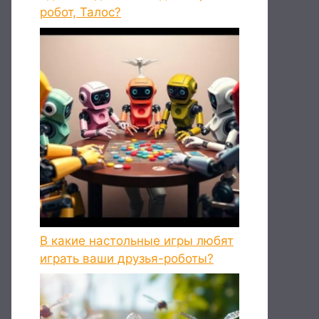
робот, Талос?
В какие настольные игры любят
играть ваши друзья-роботы?