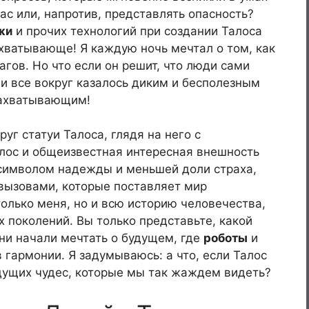
ас или, напротив, представлять опасность?
жи
и прочих технологий при создании Талоса
хватывающе! Я каждую ночь мечтал о том, как
агов. Но что если он решит, что люди сами
 и все вокруг казалось диким и бесполезным
захватывающим!
уг статуи Талоса, глядя на него с
олос и общеизвестная интересная внешность
символом надежды и меньшей доли страха,
 вызовами, которые поставляет мир
только меня, но и всю историю человечества,
 поколений. Вы только представьте, какой
они начали мечтать о будущем, где
роботы
и
 гармонии. Я задумываюсь: а что, если Талос
дущих чудес, которые мы так жаждем видеть?