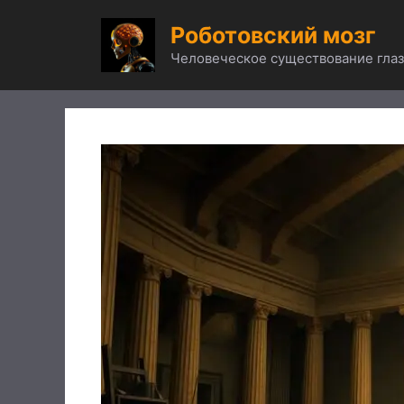
Перейти
Роботовский мозг
к
содержимому
Человеческое существование глаз