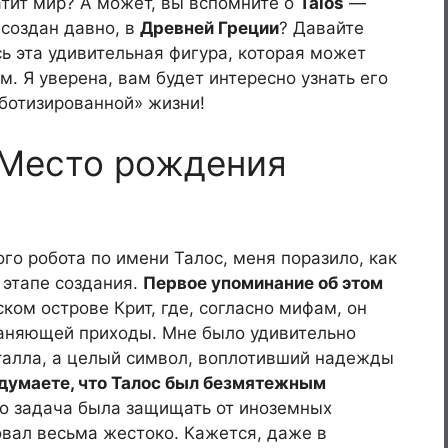
атит мир? А может, вы вспомните о
Talos
—
 создан давно, в
Древней Греции
? Давайте
ь эта удивительная фигура, которая может
м. Я уверена, вам будет интересно узнать его
ботизированной» жизни!
 Место рождения
ого робота по имени Талос, меня поразило, как
 этапе создания.
Первое упоминание об этом
ком острове Крит, где, согласно мифам, он
раняющей приходы. Мне было удивительно
металла, а целый символ, воплотивший надежды
 думаете, что Талос был безмятежным
Его задача была защищать от иноземных
вовал весьма жестоко. Кажется, даже в