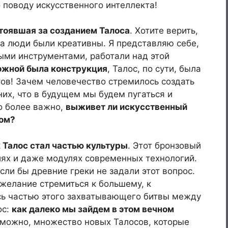
 поводу искусственного интеллекта!
стоявшая за созданием Талоса
. Хотите верить,
на люди были креативны. Я представляю себе,
ыми инструментами, работали над этой
ложной была конструкция
, Талос, по сути, была
в! Зачем человечество стремилось создать
них, что в будущем мы будем пугаться и
о более важно,
выживет ли искусственный
ком?
 Талос стал частью культуры
. Этот бронзовый
иях и даже модулях современных технологий.
сли бы древние греки не задали этот вопрос.
 желание стремиться к большему, к
сь частью этого захватывающего битвы между
ос:
как далеко мы зайдем в этом вечном
зможно, множество новых Талосов, которые