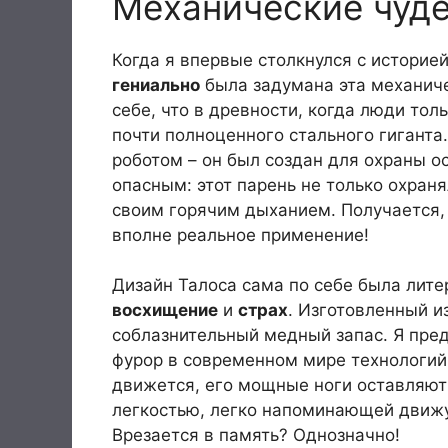
Механические чуде
Когда я впервые столкнулся с историей
гениально
была задумана эта механиче
себе, что в древности, когда люди толь
почти полноценного стального гиганта
роботом – он был создан для охраны о
опасным: этот парень не только охраня
своим горячим дыханием. Получается, ч
вполне реальное применение!
Дизайн Талоса сама по себе была лит
восхищение
и
страх
. Изготовленный из
соблазнительный медный запас. Я пред
фурор в современном мире технологий.
движется, его мощные ноги оставляют
легкостью, легко напоминающей движу
Врезается в память? Однозначно!