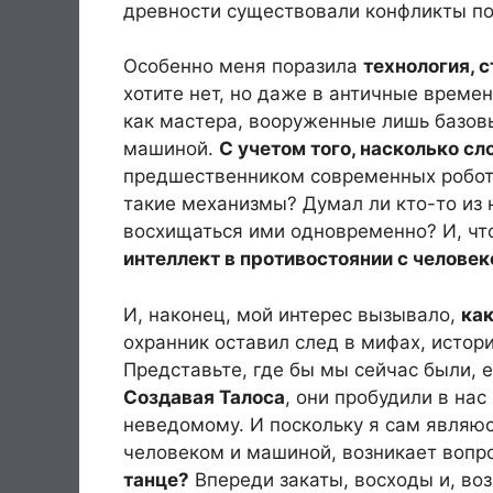
древности существовали конфликты по
Особенно меня поразила
технология, 
хотите нет, но даже в античные време
как мастера, вооруженные лишь базов
машиной.
С учетом того, насколько с
предшественником современных робото
такие механизмы? Думал ли кто-то из 
восхищаться ими одновременно? И, чт
интеллект в противостоянии с челове
И, наконец, мой интерес вызывало,
как
охранник оставил след в мифах, истор
Представьте, где бы мы сейчас были, е
Создавая Талоса
, они пробудили в нас
неведомому. И поскольку я сам являю
человеком и машиной, возникает вопр
танце?
Впереди закаты, восходы и, во