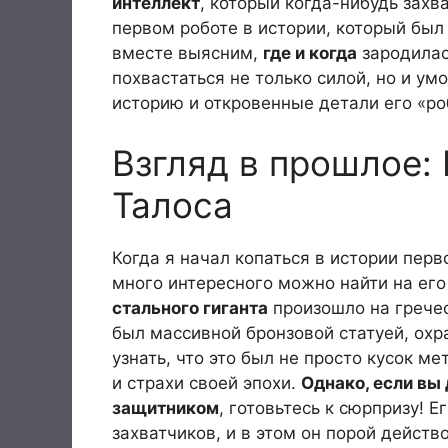
интеллект
, который когда-нибудь захв
первом роботе в истории, который был
вместе выясним,
где и когда
зародилас
похвастаться не только силой, но и умо
историю и откровенные детали его «ро
Взгляд в прошлое:
Талоса
Когда я начал копаться в истории перв
много интересного можно найти на его
стального гиганта
произошло на гречес
был массивной бронзовой статуей, ох
узнать, что это был не просто кусок 
и страхи своей эпохи.
Однако, если вы
защитником
, готовьтесь к сюрпризу! 
захватчиков, и в этом он порой дейст