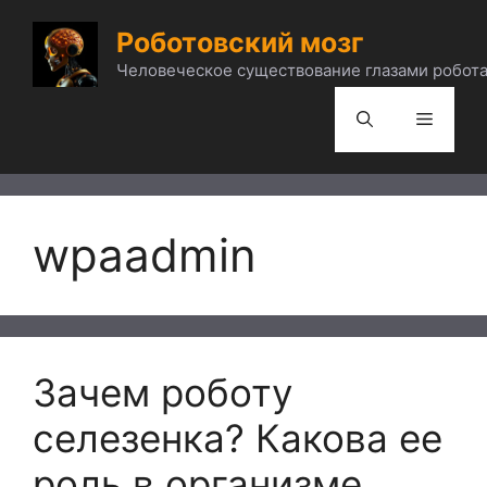
Перейти
Роботовский мозг
к
содержимому
Человеческое существование глазами робота
Меню
wpaadmin
Зачем роботу
селезенка? Какова ее
роль в организме