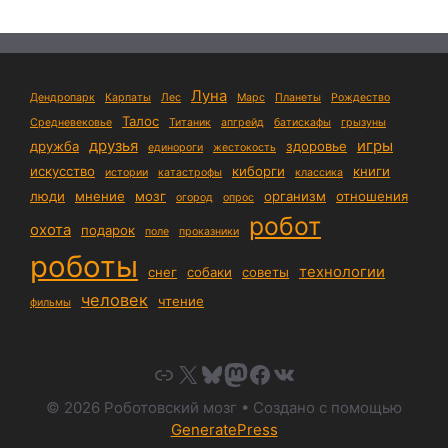
Луна
Дендропарк
Карпаты
Лес
Марс
Планеты
Рождество
Талос
Средневековье
Титаник
апгрейд
батискафы
грызуны
друзья
игры
дружба
здоровье
единороги
жестокость
искусство
киборги
книги
истории
катастрофы
классика
люди
мнение
мозг
организм
отношения
огород
опрос
робот
охота
подарок
поле
проказники
роботы
технологии
снег
собаки
советы
человек
чтение
фильмы
Link
X
Bluesky
Mastodon
Facebook
VK
© 2026 Роботовский мозг
• Создано с помощью
GeneratePress