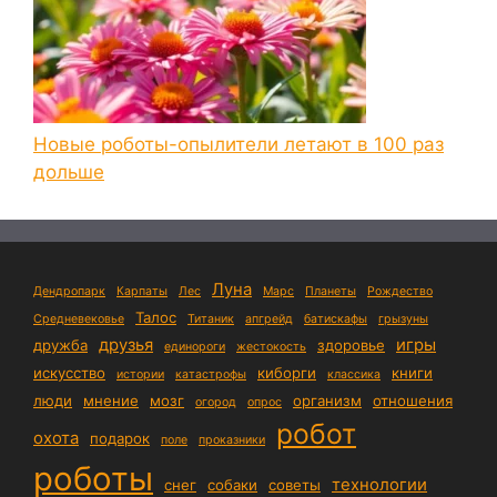
Новые роботы-опылители летают в 100 раз
дольше
Луна
Дендропарк
Карпаты
Лес
Марс
Планеты
Рождество
Талос
Средневековье
Титаник
апгрейд
батискафы
грызуны
друзья
игры
дружба
здоровье
единороги
жестокость
искусство
киборги
книги
истории
катастрофы
классика
люди
мнение
мозг
организм
отношения
огород
опрос
робот
охота
подарок
поле
проказники
роботы
технологии
снег
собаки
советы