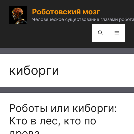
Перейти
Роботовский мозг
к
содержимому
Человеческое существование глазами робота
Меню
киборги
Роботы или киборги:
Кто в лес, кто по
дрова