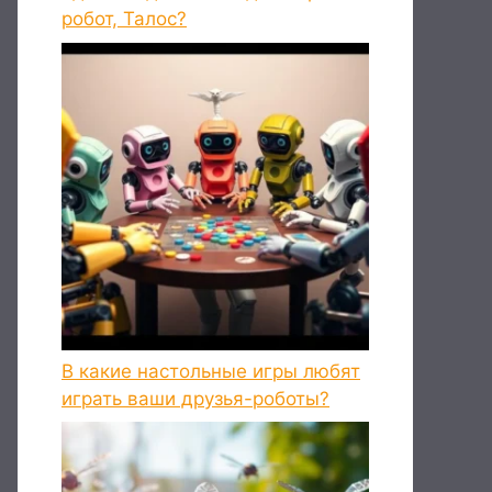
робот, Талос?
В какие настольные игры любят
играть ваши друзья-роботы?