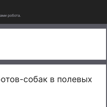
ами робота.
отов-собак в полевых