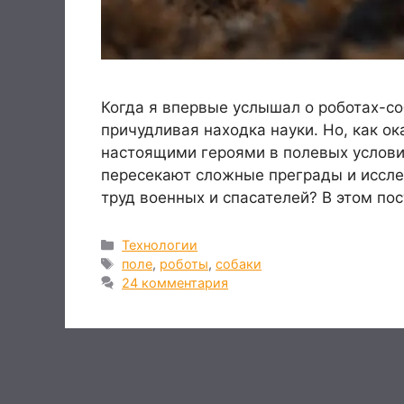
Когда я впервые услышал о роботах-со
причудливая находка науки. Но, как о
настоящими героями в полевых условия
пересекают сложные преграды и иссле
труд военных и спасателей? В этом по
Рубрики
Технологии
Метки
поле
,
роботы
,
собаки
24 комментария