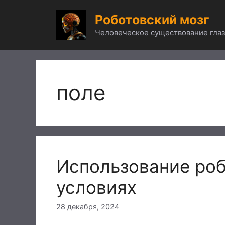
Перейти
Роботовский мозг
к
содержимому
Человеческое существование глаз
поле
Использование роб
условиях
28 декабря, 2024