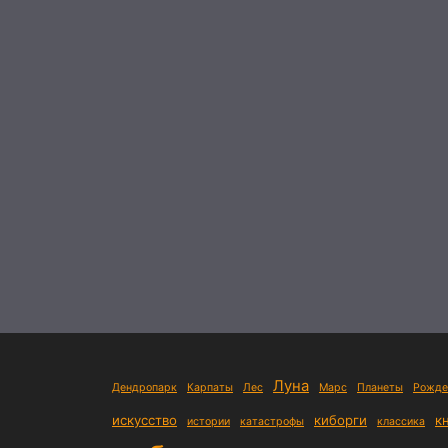
Луна
Дендропарк
Карпаты
Лес
Марс
Планеты
Рожде
искусство
киборги
к
истории
катастрофы
классика