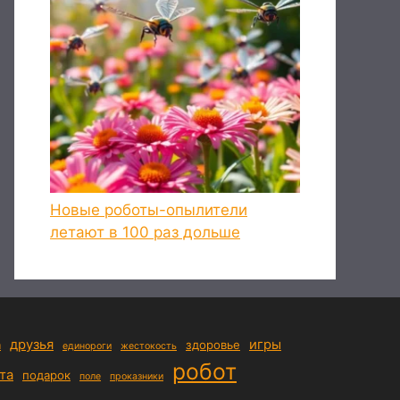
Новые роботы-опылители
летают в 100 раз дольше
друзья
игры
а
здоровье
единороги
жестокость
робот
та
подарок
поле
проказники