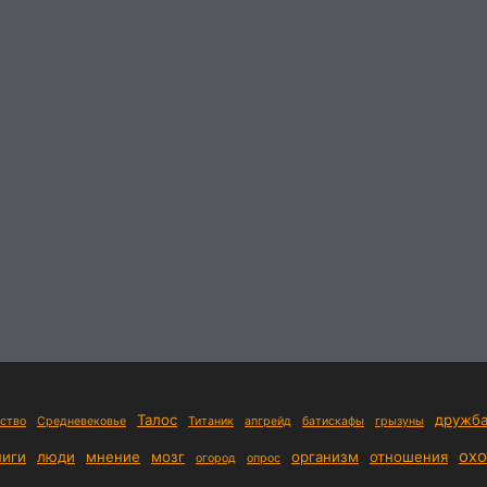
Талос
дружб
ство
Средневековье
Титаник
апгрейд
батискафы
грызуны
охо
ниги
люди
мнение
мозг
организм
отношения
огород
опрос