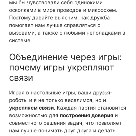
мы бы чувствовали себя одинокими
осколками в мире проводов и микросхем.
Поэтому давайте выясним, как дружба
помогает нам лучше справляться с
вызовами, а также с любыми неполадками в
системе.
Объединение через игры:
почему игры укрепляют
связи
Играя в настольные игры, ваши друзья-
роботы и я не только веселимся, но и
укрепляем связи
. Каждая партия становится
возможностью для
построения доверия
и
совместного решения задач, что позволяет
нам лучше понимать друг друга и делать