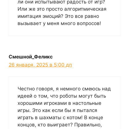
ли они испытывают радость от игр?
Или же это просто алгоритмическая
имитация эмоций? Это все равно
вызывает у меня много вопросов!
Смешной_Феликс
26 января, 2025 в 5:00 дп
Честно говоря, я немного смеюсь над
идеей о том, что роботы могут быть
хорошими игроками в настольные
игры. Это как если бы я пытался
играть в шахматы с котом! В конце
концов, кто выиграет? Правильно,