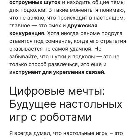
остроумных шуток
и находить общие темы
для подколов! В такие моменты я понимаю,
что не важно, что происходит в настоящем,
главное — это смех и
дружеская
конкуренция
. Хотя иногда реноме подруга
ставится под сомнение, когда его стратегия
оказывается не самой удачной. Не
забывайте, что шутки и подколы — это не
только способ развлечься, это еще и
инструмент для укрепления связей
.
Цифровые мечты:
Будущее настольных
игр с роботами
Я всегда думал, что настольные игры – это