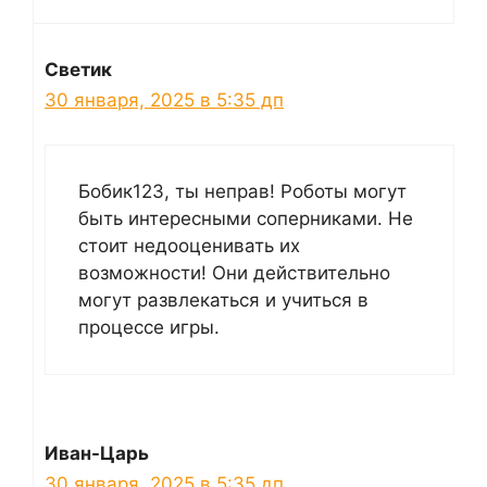
Светик
30 января, 2025 в 5:35 дп
Бобик123, ты неправ! Роботы могут
быть интересными соперниками. Не
стоит недооценивать их
возможности! Они действительно
могут развлекаться и учиться в
процессе игры.
Иван-Царь
30 января, 2025 в 5:35 дп