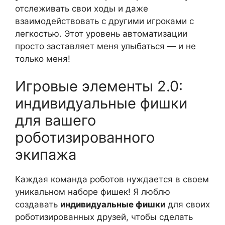
отслеживать свои ходы и даже
взаимодействовать с другими игроками с
легкостью. Этот уровень автоматизации
просто заставляет меня улыбаться — и не
только меня!
Игровые элементы 2.0:
индивидуальные фишки
для вашего
роботизированного
экипажа
Каждая команда роботов нуждается в своем
уникальном наборе фишек! Я люблю
создавать
индивидуальные фишки
для своих
роботизированных друзей, чтобы сделать