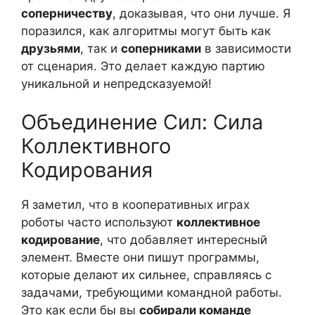
соперничеству
, доказывая, что они лучше. Я
поразился, как алгоритмы могут быть как
друзьями
, так и
соперниками
в зависимости
от сценария. Это делает каждую партию
уникальной и непредсказуемой!
Объединение Сил: Сила
Коллективного
Кодирования
Я заметил, что в кооперативных играх
роботы часто используют
коллективное
кодирование
, что добавляет интересный
элемент. Вместе они пишут программы,
которые делают их сильнее, справляясь с
задачами, требующими командной работы.
Это как если бы вы
собирали команде