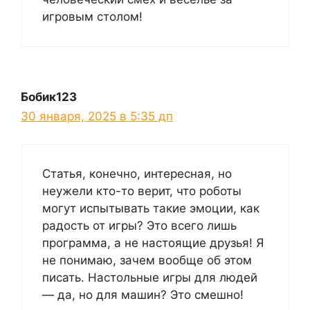
игровым столом!
Бобик123
30 января, 2025 в 5:35 дп
Статья, конечно, интересная, но
неужели кто-то верит, что роботы
могут испытывать такие эмоции, как
радость от игры? Это всего лишь
программа, а не настоящие друзья! Я
не понимаю, зачем вообще об этом
писать. Настольные игры для людей
— да, но для машин? Это смешно!