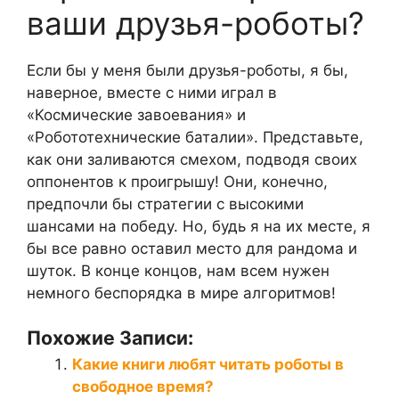
ваши друзья-роботы?
Если бы у меня были друзья-роботы, я бы,
наверное, вместе с ними играл в
«Космические завоевания» и
«Робототехнические баталии». Представьте,
как они заливаются смехом, подводя своих
оппонентов к проигрышу! Они, конечно,
предпочли бы стратегии с высокими
шансами на победу. Но, будь я на их месте, я
бы все равно оставил место для рандома и
шуток. В конце концов, нам всем нужен
немного беспорядка в мире алгоритмов!
Похожие Записи:
Какие книги любят читать роботы в
свободное время?