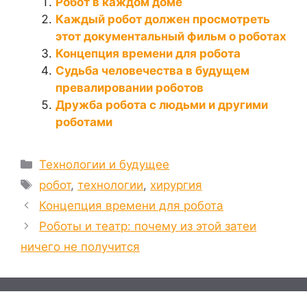
Робот в каждом доме
Каждый робот должен просмотреть
этот документальный фильм о роботах
Концепция времени для робота
Судьба человечества в будущем
превалировании роботов
Дружба робота с людьми и другими
роботами
Рубрики
Технологии и будущее
Метки
робот
,
технологии
,
хирургия
Концепция времени для робота
Роботы и театр: почему из этой затеи
ничего не получится