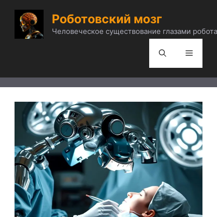
Перейти
Роботовский мозг
к
содержимому
Человеческое существование глазами робота
Меню