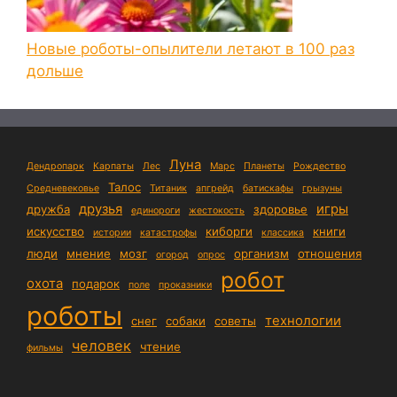
Новые роботы-опылители летают в 100 раз
дольше
Луна
Дендропарк
Карпаты
Лес
Марс
Планеты
Рождество
Талос
Средневековье
Титаник
апгрейд
батискафы
грызуны
друзья
игры
дружба
здоровье
единороги
жестокость
искусство
киборги
книги
истории
катастрофы
классика
люди
мнение
мозг
организм
отношения
огород
опрос
робот
охота
подарок
поле
проказники
роботы
технологии
снег
собаки
советы
человек
чтение
фильмы