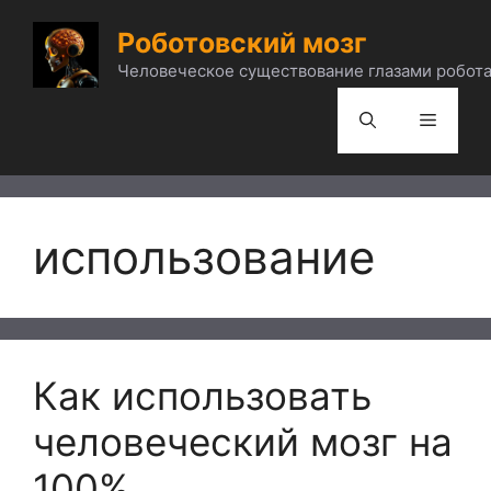
Перейти
Роботовский мозг
к
содержимому
Человеческое существование глазами робота
Меню
использование
Как использовать
человеческий мозг на
100%