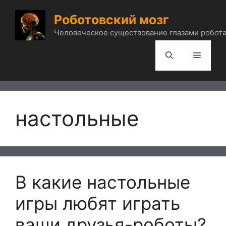
Перейти
Роботовский мозг
к
содержимому
Человеческое существование глазами робота
Меню
настольные
В какие настольные
игры любят играть
ваши друзья-роботы?