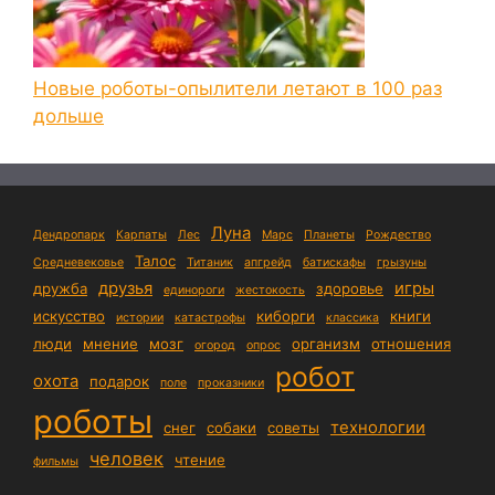
Новые роботы-опылители летают в 100 раз
дольше
Луна
Дендропарк
Карпаты
Лес
Марс
Планеты
Рождество
Талос
Средневековье
Титаник
апгрейд
батискафы
грызуны
друзья
игры
дружба
здоровье
единороги
жестокость
искусство
киборги
книги
истории
катастрофы
классика
люди
мнение
мозг
организм
отношения
огород
опрос
робот
охота
подарок
поле
проказники
роботы
технологии
снег
собаки
советы
человек
чтение
фильмы