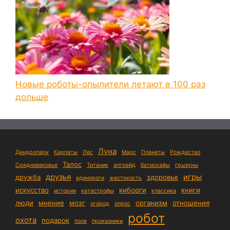
Новые роботы-опылители летают в 100 раз
дольше
Луна
Дендропарк
Карпаты
Лес
Марс
Планеты
Рождество
Талос
Средневековье
Титаник
апгрейд
батискафы
грызуны
друзья
игры
дружба
здоровье
единороги
жестокость
искусство
киборги
книги
истории
катастрофы
классика
люди
мнение
мозг
организм
отношения
огород
опрос
робот
охота
подарок
поле
проказники