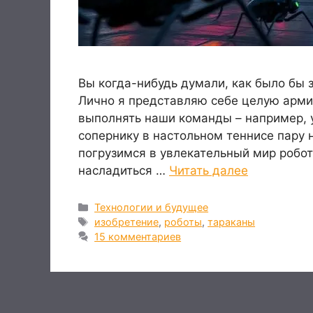
Вы когда-нибудь думали, как было бы 
Лично я представляю себе целую арми
выполнять наши команды – например, у
сопернику в настольном теннисе пару 
погрузимся в увлекательный мир робо
насладиться …
Читать далее
Рубрики
Технологии и будущее
Метки
изобретение
,
роботы
,
тараканы
15 комментариев