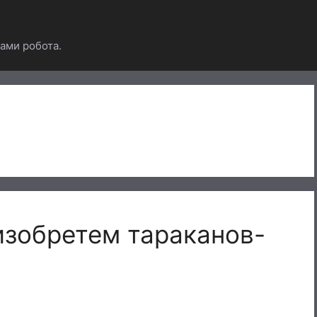
ами робота.
изобретем тараканов-