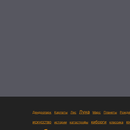
Луна
Дендропарк
Карпаты
Лес
Марс
Планеты
Рожде
искусство
киборги
к
истории
катастрофы
классика