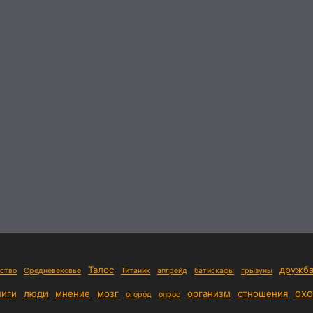
Талос
дружб
ство
Средневековье
Титаник
апгрейд
батискафы
грызуны
охо
ниги
люди
мнение
мозг
организм
отношения
огород
опрос