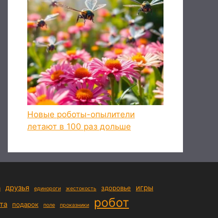
Новые роботы-опылители
летают в 100 раз дольше
друзья
игры
а
здоровье
единороги
жестокость
робот
та
подарок
поле
проказники