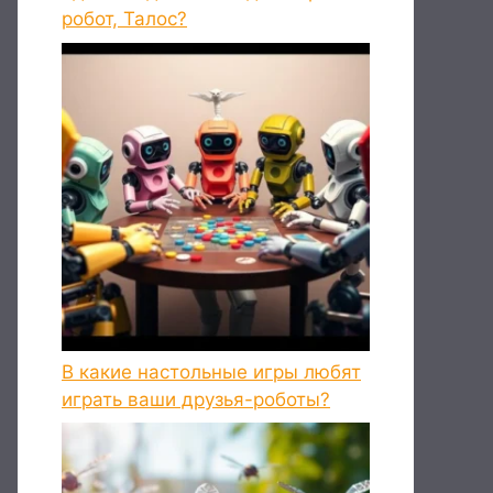
робот, Талос?
В какие настольные игры любят
играть ваши друзья-роботы?