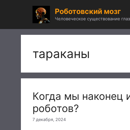
Перейти
Роботовский мозг
к
содержимому
Человеческое существование глаз
тараканы
Когда мы наконец 
роботов?
7 декабря, 2024