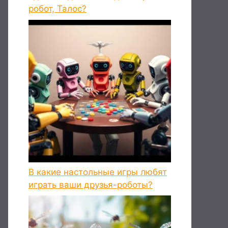
робот, Талос?
В какие настольные игры любят
играть ваши друзья-роботы?