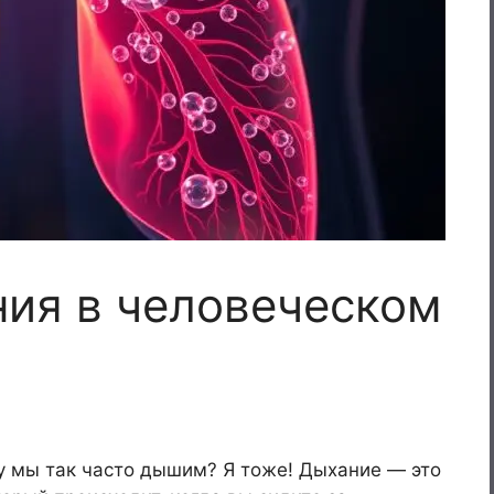
ия в человеческом
у мы так часто дышим? Я тоже! Дыхание — это