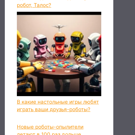
робот, Талос?
В какие настольные игры любят
играть ваши друзья-роботы?
Новые роботы-опылители
летают в 100 раз дольше