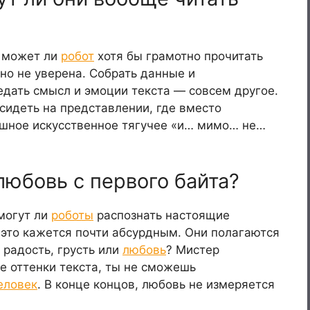
: может ли
робот
хотя бы грамотно прочитать
нно не уверена. Собрать данные и
редать смысл и эмоции текста — совсем другое.
 сидеть на представлении, где вместо
шное искусственное тягучее «и… мимо… не…
юбовь с первого байта?
могут ли
роботы
распознать настоящие
 это кажется почти абсурдным. Они полагаются
 радость, грусть или
любовь
? Мистер
е оттенки текста, ты не сможешь
еловек
. В конце концов, любовь не измеряется