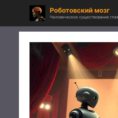
Перейти
Роботовский мозг
к
содержимому
Человеческое существование глаз