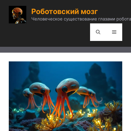
Перейти
Роботовский мозг
к
содержимому
Человеческое существование глазами робота
Меню